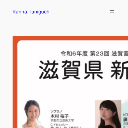
内
Ranna Taniguchi
容
を
ス
キ
ッ
プ